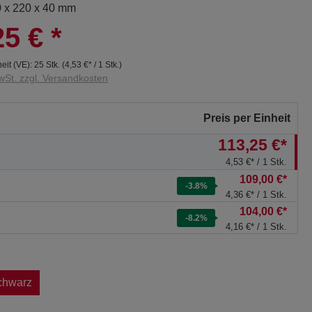
0 x 220 x 40 mm
25 €
*
eit (VE):
25 Stk.
(
4,53 €
* / 1 Stk.)
wSt. zzgl. Versandkosten
Preis per Einheit
113,25 €*
4,53 €* / 1 Stk.
109,00 €*
-3.8
%
4,36 €* / 1 Stk.
104,00 €*
-8.2
%
4,16 €* / 1 Stk.
chwarz