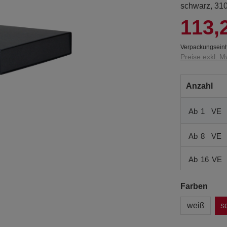
schwarz, 31
113,
Verpackungseinh
Preise exkl. M
Anzahl
Ab
1
VE
Ab
8
VE
Ab
16
VE
Farben
weiß
s