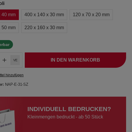
li
x 40 mm
400 x 140 x 30 mm
120 x 70 x 20 mm
x 50 mm
220 x 160 x 30 mm
ferbar
IN DEN WARENKORB
VE
tel hinzufügen
er:
NAP-E-31-SZ
INDIVIDUELL BEDRUCKEN?
Kleinmengen bedruckt - ab 50 Stück