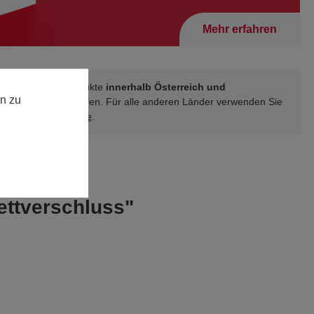
Mehr erfahren
können unsere Produkte
innerhalb Österreich und
n zu
schland
online kaufen. Für alle anderen Länder verwenden Sie
 unsere
Kontakt-Seite
.
ettverschluss"