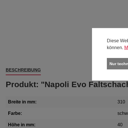
Diese Web
können.
M
Nur tech
BESCHREIBUNG
Produkt: "Napoli Evo Faltschac
Breite in mm:
310
Farbe:
schw
Höhe in mm:
40