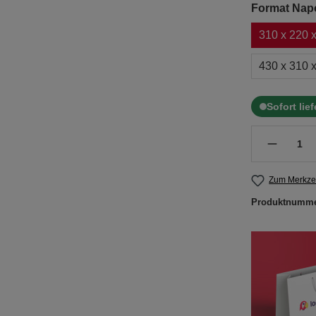
Format Napo
310 x 220 
430 x 310 
Sofort lie
Zum Merkzet
Produktnumm