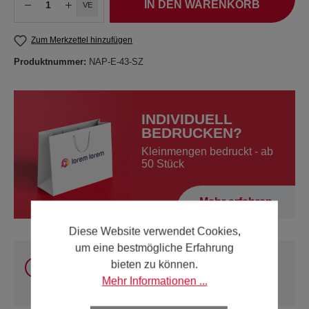
IN DEN WARENKORB
VE
Zum Merkzettel hinzufügen
Produktnummer:
NAP-E-43-SZ
INDIVIDUELL
BEDRUCKEN?
Kleinmengen bedruckt - ab
50 Stück
Mehr erfahren
Diese Website verwendet Cookies,
um eine bestmögliche Erfahrung
Sie können unsere Produkte
innerhalb Österreich
bieten zu können.
und Deutschland
online kaufen. Für alle anderen
Mehr Informationen ...
Länder verwenden Sie bitte unsere
Kontakt-Seite
.