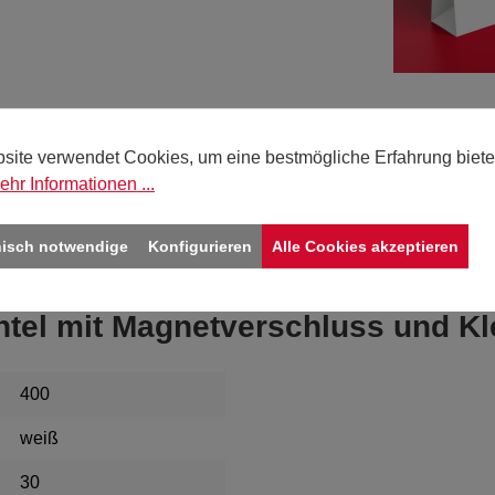
Sie 
site verwendet Cookies, um eine bestmögliche Erfahrung biete
Deut
ehr Informationen ...
bitte
nisch notwendige
Konfigurieren
Alle Cookies akzeptieren
htel mit Magnetverschluss und Kl
400
weiß
30