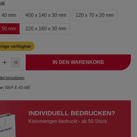
li
x 40 mm
400 x 140 x 30 mm
120 x 70 x 20 mm
x 50 mm
220 x 160 x 30 mm
enige verfügbar
IN DEN WARENKORB
VE
tel hinzufügen
er:
NAP-E-43-WE
INDIVIDUELL BEDRUCKEN?
Kleinmengen bedruckt - ab 50 Stück