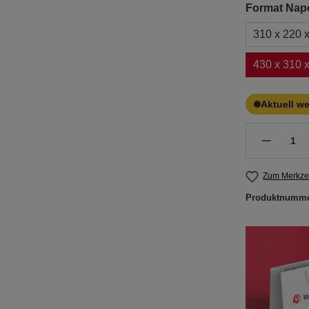
Format Napo
310 x 220 
430 x 310 
Aktuell w
Zum Merkzet
Produktnumm