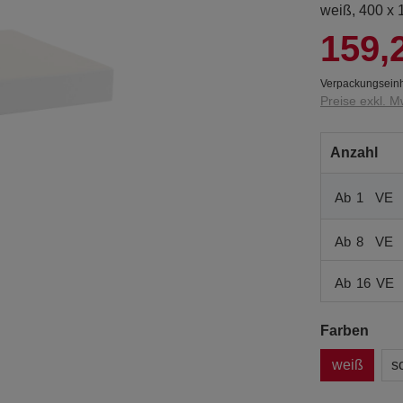
weiß, 400 x
159,
Verpackungseinh
Preise exkl. M
Anzahl
Ab
1
VE
Ab
8
VE
Ab
16
VE
Farben
weiß
s