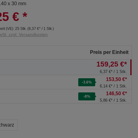
 140 x 30 mm
25 €
*
eit (VE):
25 Stk.
(
6,37 €
* / 1 Stk.)
wSt. zzgl. Versandkosten
Preis per Einheit
159,25 €*
6,37 €* / 1 Stk.
153,50 €*
-3.6
%
6,14 €* / 1 Stk.
146,50 €*
-8
%
5,86 €* / 1 Stk.
chwarz