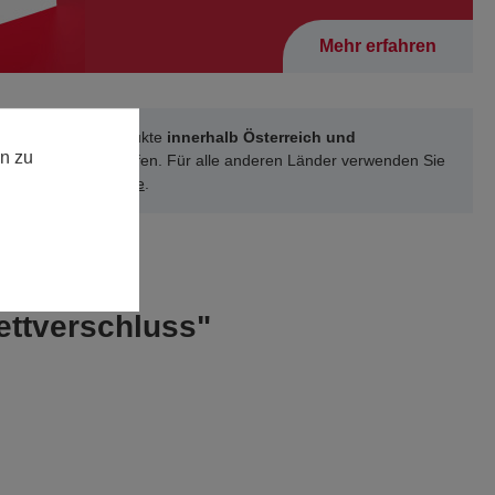
Mehr erfahren
können unsere Produkte
innerhalb Österreich und
n zu
schland
online kaufen. Für alle anderen Länder verwenden Sie
 unsere
Kontakt-Seite
.
ettverschluss"