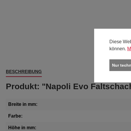
Diese Web
können.
M
Nur tech
BESCHREIBUNG
Produkt: "Napoli Evo Faltschac
Breite in mm:
Farbe:
Höhe in mm: