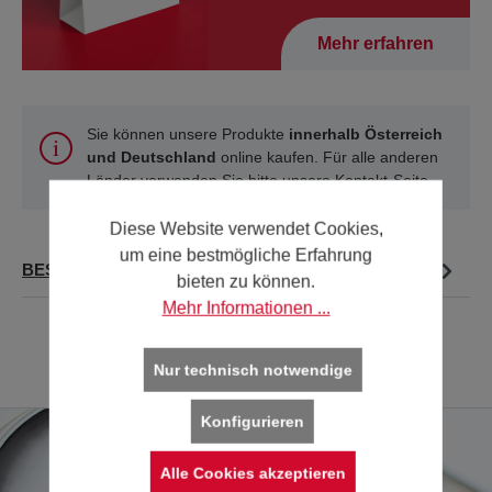
Mehr erfahren
Sie können unsere Produkte
innerhalb Österreich
und Deutschland
online kaufen. Für alle anderen
Länder verwenden Sie bitte unsere
Kontakt-Seite
.
Diese Website verwendet Cookies,
um eine bestmögliche Erfahrung
BESCHREIBUNG
bieten zu können.
Mehr Informationen ...
Nur technisch notwendige
Konfigurieren
Alle Cookies akzeptieren