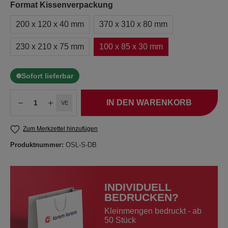
Format Kissenverpackung
200 x 120 x 40 mm
370 x 310 x 80 mm
230 x 210 x 75 mm
100 x 85 x 30 mm
Sofort lieferbar
IN DEN WARENKORB
VE
Zum Merkzettel hinzufügen
Produktnummer:
OSL-S-DB
INDIVIDUELL
BEDRUCKEN?
Kleinmengen bedruckt - ab
50 Stück