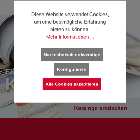
Diese Website verwendet Cookies,
um eine bestmögliche Erfahrung
bieten zu können.
Mehr Informationen ...
Nur technisch notwendige
Konfigurieren
ENTDECKEN SIE UNSERE
KATALOGE
Alle Cookies akzeptieren
Kataloge entdecken