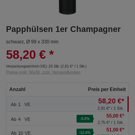
Papphülsen 1er Champagner
schwarz, Ø 99 x 330 mm
58,20 €
*
Verpackungseinheit (VE):
20 Stk.
(
2,91 €
* / 1 Stk.)
Preise exkl. MwSt. zzgl. Versandkosten
Anzahl
Preis per Einheit
58,20 €*
Ab
1
VE
2,91 €* / 1 Stk.
55,00 €*
Ab
4
VE
-5.5
%
2,75 €* / 1 Stk.
51,00 €*
Ab
10
VE
-12.4
%