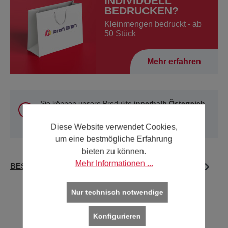
INDIVIDUELL
BEDRUCKEN?
Kleinmengen bedruckt - ab
50 Stück
Mehr erfahren
Sie können unsere Produkte
innerhalb Österreich
und Deutschland
online kaufen. Für alle anderen
Länder verwenden Sie bitte unsere
Kontakt-Seite
.
Diese Website verwendet Cookies,
um eine bestmögliche Erfahrung
bieten zu können.
Mehr Informationen ...
BESCHREIBUNG
Nur technisch notwendige
Konfigurieren