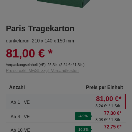
Paris Tragekarton
dunkelgrün, 210 x 140 x 150 mm
81,00 €
*
Verpackungseinheit (VE):
25 Stk.
(
3,24 €
* / 1 Stk.)
Preise exkl. MwSt. zzgl. Versandkosten
Anzahl
Preis per Einheit
81,00 €*
Ab
1
VE
3,24 €* / 1 Stk.
77,00 €*
Ab
4
VE
-4.9
%
3,08 €* / 1 Stk.
72,75 €*
Ab
10
VE
-10.2
%