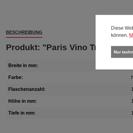
Diese Web
BESCHREIBUNG
können.
M
Produkt: "Paris Vino Tragekart
Nur tech
Breite in mm:
Farbe:
Flaschenanzahl:
Höhe in mm:
Tiefe in mm: