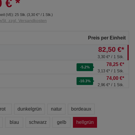
0 €
*
eit (VE):
25 Stk.
(
3,30 €
* / 1 Stk.)
wSt. zzgl. Versandkosten
Preis per Einheit
82,50 €*
3,30 €* / 1 Stk.
78,25 €*
-5.2
%
3,13 €* / 1 Stk.
74,00 €*
-10.3
%
2,96 €* / 1 Stk.
rot
dunkelgrün
natur
bordeaux
blau
schwarz
gelb
hellgrün