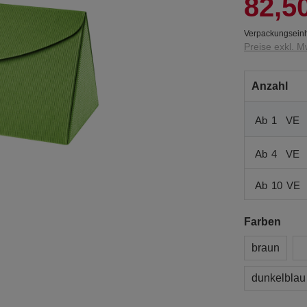
82,5
Verpackungseinh
Preise exkl. M
Anzahl
Ab
1
VE
Ab
4
VE
Ab
10
VE
Farben
braun
dunkelblau