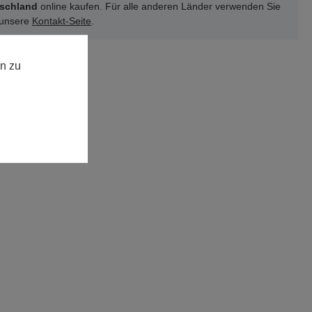
schland
online kaufen. Für alle anderen Länder verwenden Sie
 unsere
Kontakt-Seite
.
n zu