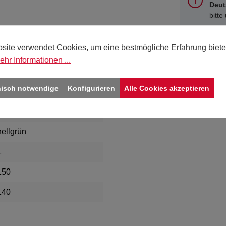
Deut
bitte
site verwendet Cookies, um eine bestmögliche Erfahrung biete
ehr Informationen ...
on"
nisch notwendige
Konfigurieren
Alle Cookies akzeptieren
355
hellgrün
1
150
140