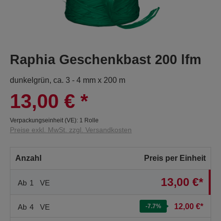
Raphia Geschenkbast 200 lfm
dunkelgrün, ca. 3 - 4 mm x 200 m
13,00 €
*
Verpackungseinheit (VE):
1 Rolle
Preise exkl. MwSt. zzgl. Versandkosten
Anzahl
Preis per Einheit
13,00 €*
Ab
1
VE
12,00 €*
Ab
4
VE
-7.7
%