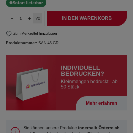
Sofort lieferbar
IN DEN WARENKORB
VE
Zum Merkzettel hinzufügen
Produktnummer:
SAN-43-GR
INDIVIDUELL
BEDRUCKEN?
Kleinmengen bedruckt - ab
50 Stück
Mehr erfahren
Sie können unsere Produkte
innerhalb Österreich