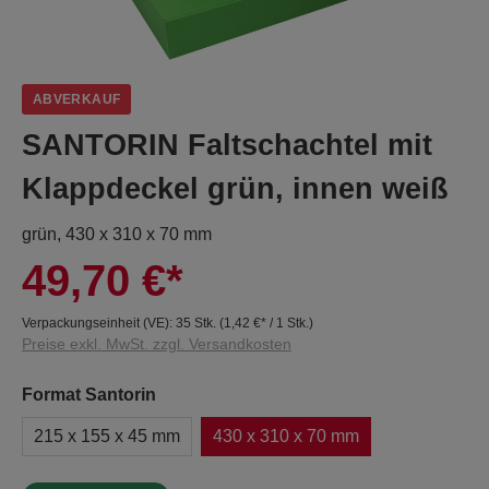
ABVERKAUF
SANTORIN Faltschachtel mit
Klappdeckel grün, innen weiß
grün, 430 x 310 x 70 mm
49,70 €*
Verpackungseinheit (VE):
35 Stk.
(
1,42 €
* / 1 Stk.)
Preise exkl. MwSt. zzgl. Versandkosten
Format Santorin
215 x 155 x 45 mm
430 x 310 x 70 mm