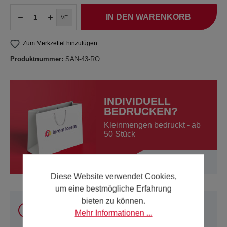
IN DEN WARENKORB
VE
Zum Merkzettel hinzufügen
Produktnummer:
SAN-43-RO
INDIVIDUELL
BEDRUCKEN?
Kleinmengen bedruckt - ab
50 Stück
Mehr erfahren
Diese Website verwendet Cookies,
um eine bestmögliche Erfahrung
bieten zu können.
Sie können unsere Produkte
innerhalb Österreich
Mehr Informationen ...
und Deutschland
online kaufen. Für alle anderen
Länder verwenden Sie bitte unsere
Kontakt-Seite
.