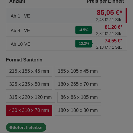
Anzahl
Preis per Einheit
85,05 €*
Ab
1
VE
2,43 €* / 1 Stk.
81,20 €*
Ab
4
VE
-4.5
%
2,32 €* / 1 Stk.
74,55 €*
Ab
10
VE
-12.3
%
2,13 €* / 1 Stk.
Format Santorin
215 x 155 x 45 mm
155 x 105 x 45 mm
325 x 235 x 50 mm
180 x 265 x 70 mm
315 x 220 x 120 mm
86 x 86 x 105 mm
430 x 310 x 70 mm
180 x 180 x 80 mm
Sofort lieferbar