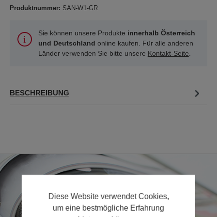
Produktnummer:
SAN-W1-GR
Sie können unsere Produkte
innerhalb Österreich
und Deutschland
online kaufen. Für alle anderen
Länder verwenden Sie bitte unsere
Kontakt-Seite
.
BESCHREIBUNG
Diese Website verwendet Cookies,
um eine bestmögliche Erfahrung