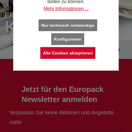
bieten zu können.
Mehr Informationen ...
ENTDECKEN SIE UNSERE
KATALOGE
Nur technisch notwendige
Konfigurieren
Kataloge entdecken
Alle Cookies akzeptieren
Jetzt für den Europack
Newsletter anmelden
Verpassen Sie keine Aktionen und Angebote
mehr