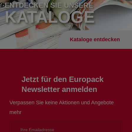
ENTDECKEN SIE UNSERE
KATALOGE
Kataloge entdecken
Jetzt für den Europack
Newsletter anmelden
Verpassen Sie keine Aktionen und Angebote
mehr
Ihre
Emailadresse