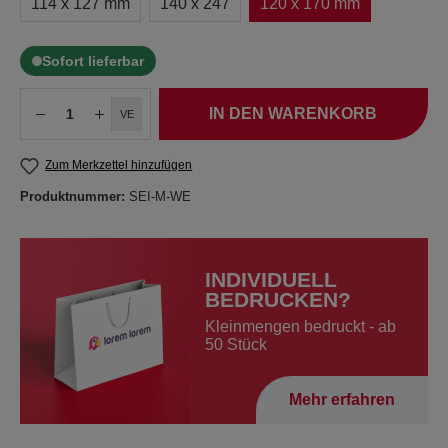
114 x 127 mm
140 x 247
120 x 170 mm
Sofort lieferbar
IN DEN WARENKORB
VE
Zum Merkzettel hinzufügen
Produktnummer:
SEI-M-WE
INDIVIDUELL
BEDRUCKEN?
Kleinmengen bedruckt - ab
50 Stück
Mehr erfahren