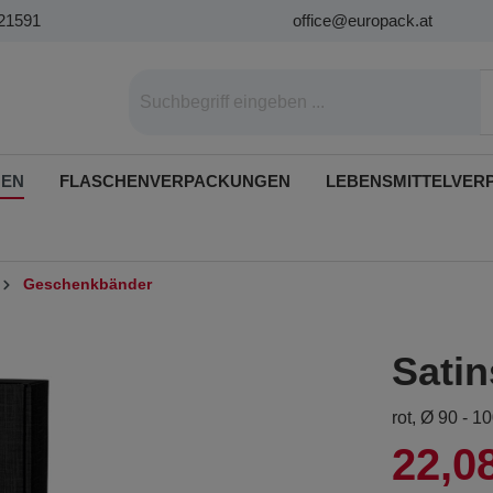
21591
office@europack.at
GEN
FLASCHENVERPACKUNGEN
LEBENSMITTELVER
Geschenkbänder
Sati
rot, Ø 90 - 
22,0