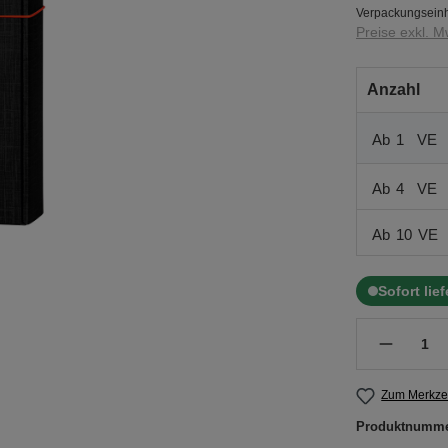
Verpackungseinh
Preise exkl. M
Anzahl
Ab
1
VE
Ab
4
VE
Ab
10
VE
Sofort lie
Zum Merkzet
Produktnumm