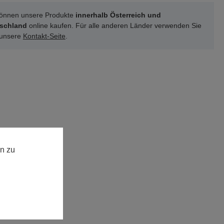
können unsere Produkte
innerhalb Österreich und
schland
online kaufen. Für alle anderen Länder verwenden Sie
 unsere
Kontakt-Seite
.
n zu