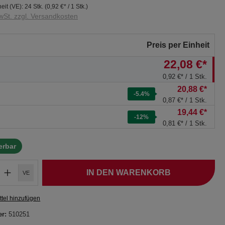
eit (VE):
24 Stk.
(
0,92 €
* / 1 Stk.)
wSt. zzgl. Versandkosten
Preis per Einheit
22,08 €*
0,92 €* / 1 Stk.
20,88 €*
-5.4
%
0,87 €* / 1 Stk.
19,44 €*
-12
%
0,81 €* / 1 Stk.
ferbar
IN DEN WARENKORB
VE
tel hinzufügen
er:
510251