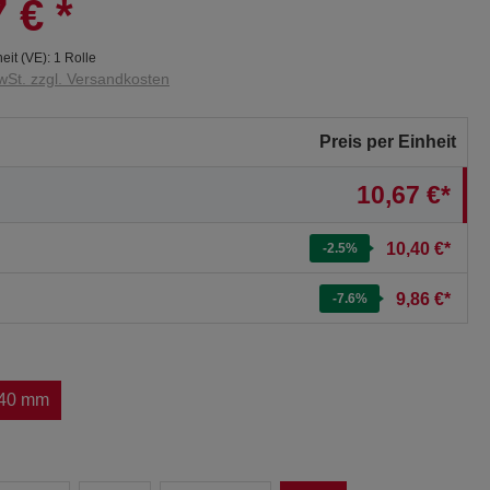
7 €
*
eit (VE):
1 Rolle
wSt. zzgl. Versandkosten
Preis per Einheit
10,67 €*
10,40 €*
-2.5
%
9,86 €*
-7.6
%
40 mm