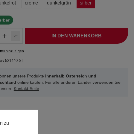
unkelrot
creme
dunkelgrün
silber
ferbar
IN DEN WARENKORB
VE
tel hinzufügen
er:
521440-SI
können unsere Produkte
innerhalb Österreich und
schland
online kaufen. Für alle anderen Länder verwenden Sie
 unsere
Kontakt-Seite
.
n zu