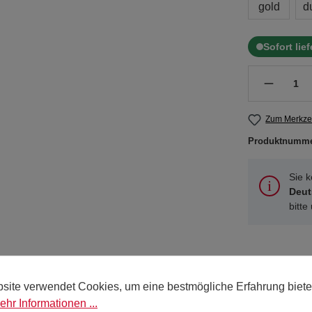
gold
d
Sofort lie
Zum Merkzet
Produktnumm
Sie 
Deut
bitte
site verwendet Cookies, um eine bestmögliche Erfahrung biete
henkband 15 lfm"
ehr Informationen ...