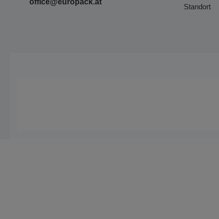
office@europack.at
Standort