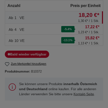
Anzahl
Preis per Einheit
18,20 €*
Ab
1
VE
1,30 €* / 1 Stk.
17,22 €*
Ab
4
VE
-5.4
%
1,23 €* / 1 Stk.
15,82 €*
Ab
10
VE
-13.1
%
1,13 €* / 1 Stk.
Bald wieder verfügbar
Zum Merkzettel hinzufügen
Produktnummer:
B10372
Sie können unsere Produkte
innerhalb Österreich
und Deutschland
online kaufen. Für alle anderen
Länder verwenden Sie bitte unsere
Kontakt-Seite
.