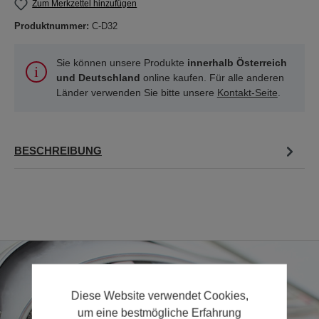
Zum Merkzettel hinzufügen
Produktnummer:
C-D32
Sie können unsere Produkte
innerhalb Österreich
und Deutschland
online kaufen. Für alle anderen
Länder verwenden Sie bitte unsere
Kontakt-Seite
.
BESCHREIBUNG
Diese Website verwendet Cookies,
um eine bestmögliche Erfahrung