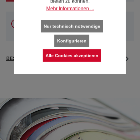
bieten zu können.
Mehr Informationen ...
Sie können unsere Produkte
innerhalb Österreich
Nur technisch notwendige
und Deutschland
online kaufen. Für alle anderen
Länder verwenden Sie bitte unsere
Kontakt-Seite
.
Konfigurieren
Alle Cookies akzeptieren
BESCHREIBUNG