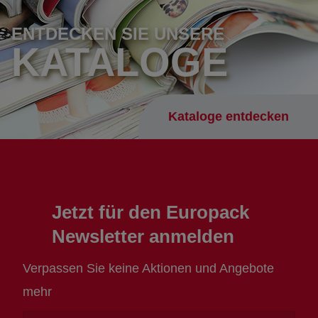
ENTDECKEN SIE UNSERE
KATALOGE
Kataloge entdecken
Jetzt für den Europack
Newsletter anmelden
Verpassen Sie keine Aktionen und Angebote
mehr