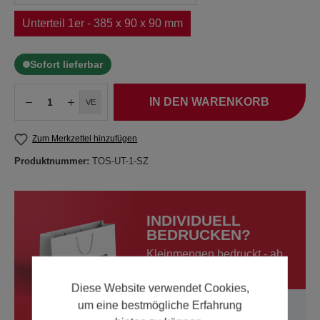
Unterteil 1er - 385 x 90 x 90 mm
Sofort lieferbar
IN DEN WARENKORB
VE
Zum Merkzettel hinzufügen
Produktnummer:
TOS-UT-1-SZ
INDIVIDUELL
BEDRUCKEN?
Kleinmengen bedruckt - ab
50 Stück
Diese Website verwendet Cookies,
um eine bestmögliche Erfahrung
Mehr erfahren