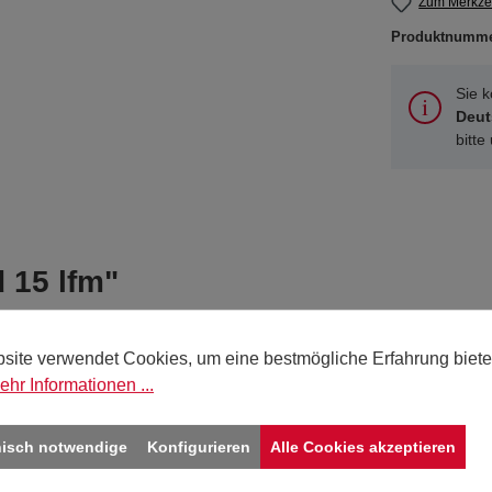
Zum Merkzet
Produktnumm
Sie 
Deut
bitte
 15 lfm"
site verwendet Cookies, um eine bestmögliche Erfahrung biete
ehr Informationen ...
rot
nisch notwendige
Konfigurieren
Alle Cookies akzeptieren