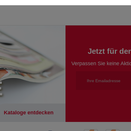
Jetzt für d
Verpassen Sie keine Akt
E
Kataloge entdecken