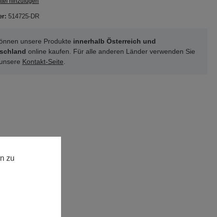
tel hinzufügen
er:
514725-DR
können unsere Produkte
innerhalb Österreich und
schland
online kaufen. Für alle anderen Länder verwenden Sie
 unsere
Kontakt-Seite
.
n zu