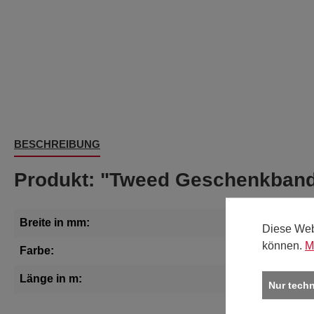
BESCHREIBUNG
Produkt: "Tweed Geschenkband
Breite in mm:
25
Diese Web
können.
M
Farbe:
dunkel
Länge in m:
15
Nur tech