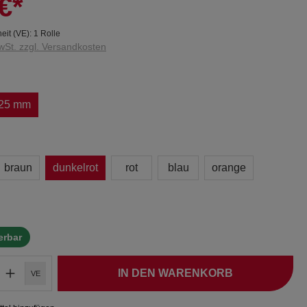
€*
eit (VE):
1 Rolle
wSt. zzgl. Versandkosten
25 mm
braun
dunkelrot
rot
blau
orange
ferbar
IN DEN WARENKORB
VE