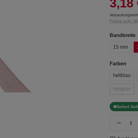
3,18 
Verpackungseinh
Preise exkl. M
Bandbreite
15 mm
Farben
hellblau
hellgrün
Sofort lie