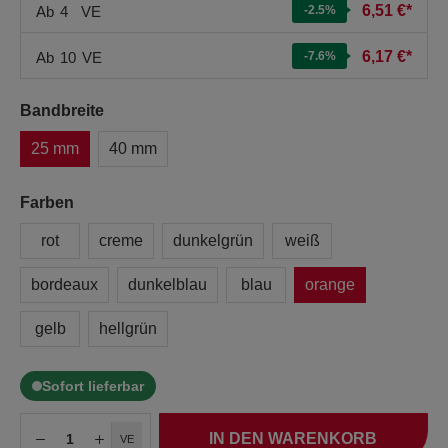
6,51 €*
Ab
4
VE
-2.5
%
6,17 €*
Ab
10
VE
-7.6
%
Bandbreite
25 mm
40 mm
Farben
rot
creme
dunkelgrün
weiß
bordeaux
dunkelblau
blau
orange
gelb
hellgrün
Sofort lieferbar
IN DEN WARENKORB
VE