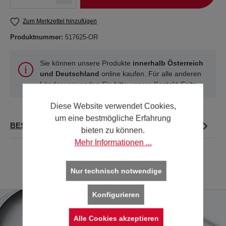
Zum Merkzettel hinzufügen
Produktnummer:
517625-OR
Sie können unsere Produkte
innerhalb Österreich
und Deutschland
online kaufen. Für alle anderen
Länder verwenden Sie bitte unsere
Kontakt-Seite
.
Diese Website verwendet Cookies,
um eine bestmögliche Erfahrung
BESCHREIBUNG
bieten zu können.
Mehr Informationen ...
Nur technisch notwendige
Konfigurieren
Alle Cookies akzeptieren