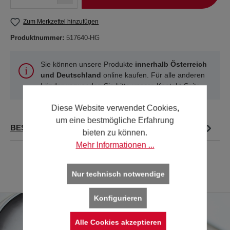
Zum Merkzettel hinzufügen
Produktnummer:
517640-HG
Sie können unsere Produkte
innerhalb Österreich
und Deutschland
online kaufen. Für alle anderen
Länder verwenden Sie bitte unsere
Kontakt-Seite
.
Diese Website verwendet Cookies,
um eine bestmögliche Erfahrung
BESCHREIBUNG
bieten zu können.
Mehr Informationen ...
Nur technisch notwendige
Konfigurieren
Alle Cookies akzeptieren