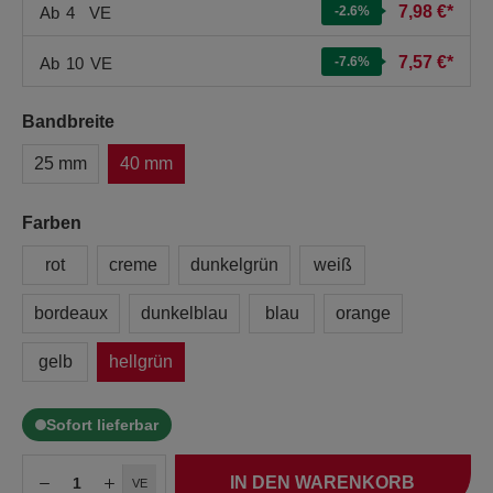
7,98 €*
Ab
4
VE
-2.6
%
7,57 €*
Ab
10
VE
-7.6
%
Bandbreite
25 mm
40 mm
Farben
rot
creme
dunkelgrün
weiß
bordeaux
dunkelblau
blau
orange
gelb
hellgrün
Sofort lieferbar
IN DEN WARENKORB
VE