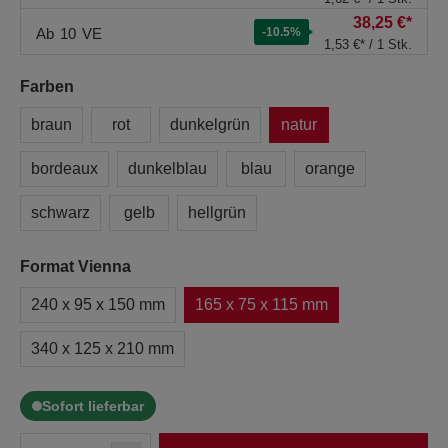
38,25 €*
Ab
10
VE
-10.5
%
1,53 €* / 1 Stk.
Farben
braun
rot
dunkelgrün
natur
bordeaux
dunkelblau
blau
orange
schwarz
gelb
hellgrün
Format Vienna
240 x 95 x 150 mm
165 x 75 x 115 mm
340 x 125 x 210 mm
Sofort lieferbar