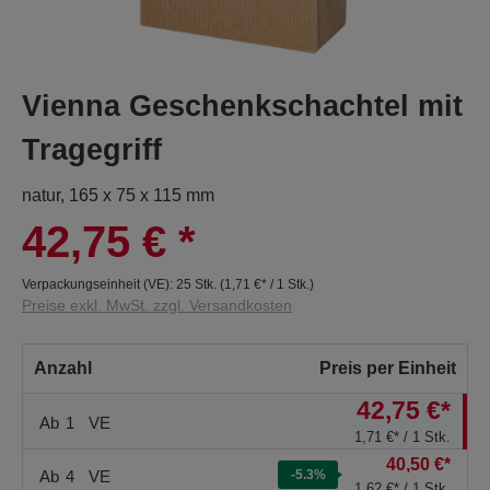
Vienna Geschenkschachtel mit
Tragegriff
natur, 165 x 75 x 115 mm
42,75 €
*
Verpackungseinheit (VE):
25 Stk.
(
1,71 €
* / 1 Stk.)
Preise exkl. MwSt. zzgl. Versandkosten
Anzahl
Preis per Einheit
42,75 €*
Ab
1
VE
1,71 €* / 1 Stk.
40,50 €*
Ab
4
VE
-5.3
%
1,62 €* / 1 Stk.