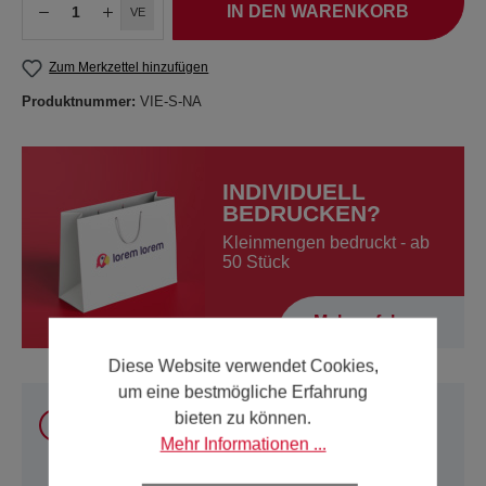
IN DEN WARENKORB
VE
Zum Merkzettel hinzufügen
Produktnummer:
VIE-S-NA
INDIVIDUELL
BEDRUCKEN?
Kleinmengen bedruckt - ab
50 Stück
Mehr erfahren
Diese Website verwendet Cookies,
um eine bestmögliche Erfahrung
Sie können unsere Produkte
innerhalb Österreich
bieten zu können.
und Deutschland
online kaufen. Für alle anderen
Mehr Informationen ...
Länder verwenden Sie bitte unsere
Kontakt-Seite
.