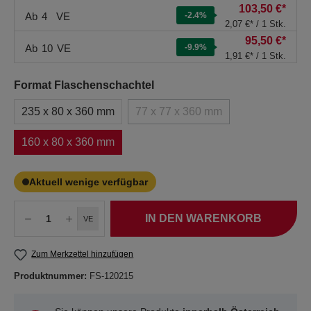
103,50 €*
Ab
4
VE
-2.4
%
2,07 €* / 1 Stk.
95,50 €*
Ab
10
VE
-9.9
%
1,91 €* / 1 Stk.
Format Flaschenschachtel
235 x 80 x 360 mm
77 x 77 x 360 mm
160 x 80 x 360 mm
Aktuell wenige verfügbar
IN DEN WARENKORB
VE
Zum Merkzettel hinzufügen
Produktnummer:
FS-120215