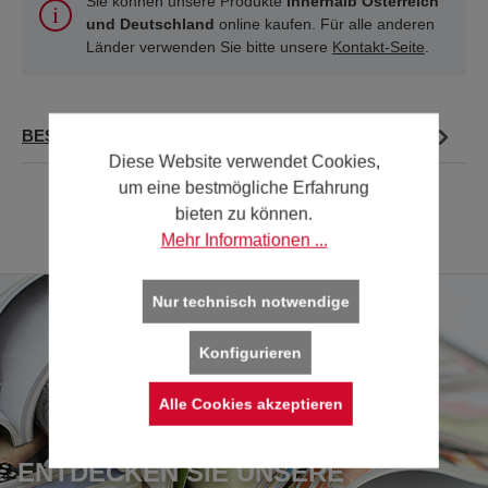
Sie können unsere Produkte
innerhalb Österreich
und Deutschland
online kaufen. Für alle anderen
Länder verwenden Sie bitte unsere
Kontakt-Seite
.
BESCHREIBUNG
Diese Website verwendet Cookies,
um eine bestmögliche Erfahrung
bieten zu können.
Mehr Informationen ...
Nur technisch notwendige
Konfigurieren
Alle Cookies akzeptieren
ENTDECKEN SIE UNSERE