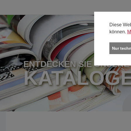
Diese Web
können.
M
Nur tech
ENTDECKEN SIE UNSERE
KATALOG