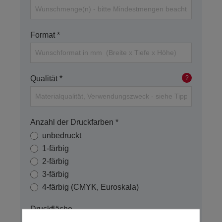
Format *
Qualität *
?
Anzahl der Druckfarben *
unbedruckt
1-färbig
2-färbig
3-färbig
4-färbig (CMYK, Euroskala)
Druckfläche