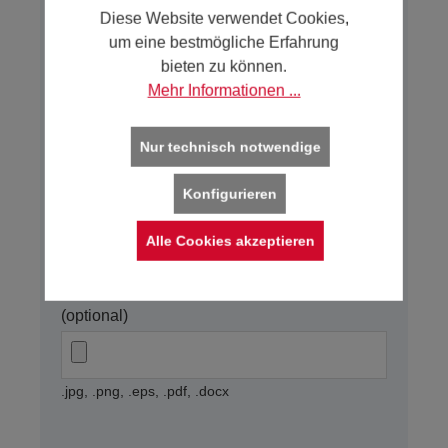
max. 50 % Druckfläche
Diese Website verwendet Cookies,
vollflächig bedruckt
um eine bestmögliche Erfahrung
bieten zu können.
Griffe
Mehr Informationen ...
Nur technisch notwendige
Anmerkungen
Konfigurieren
Alle Cookies akzeptieren
0/350
Gewünschtes Druckmotiv hochladen
(optional)
.jpg, .png, .eps, .pdf, .docx